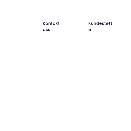
488 455 34
support@launchpoint.no
Kontakt
Kundestøtt
Trykk
oss
e