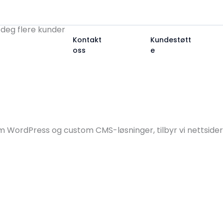
488 45 534
support@launchpoint.no
deg flere kunder.
Kontakt
Kundestøtt
Trykk
oss
e
om WordPress og custom CMS-løsninger, tilbyr vi nettsider