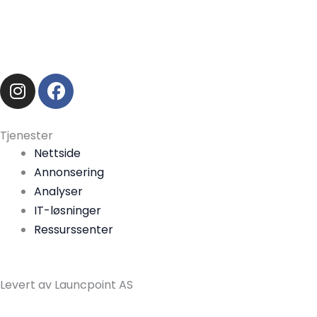
I
F
n
a
s
c
t
e
Tjenester
a
b
Nettside
g
o
Annonsering
r
o
Analyser
a
k
IT-løsninger
m
Ressurssenter
Levert av Launcpoint AS