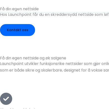
Hopp
Få din egen nettside
rett
Hos Launchpoint får du en skreddersydd nettside som løft
til
Web & 
innholdet
Kontakt oss
Få din egen nettside og øk salgene
Launchpoint utvikler funksjonsrike nettsider som gjør on
som er både sikre og skalerbare, designet for å vokse 