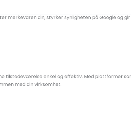
er merkevaren din, styrker synligheten på Google og gir 
Design
Vekst & Markedsføring
IT & Drift
line tilstedeværelse enkel og effektiv. Med plattformer s
sammen med din virksomhet.