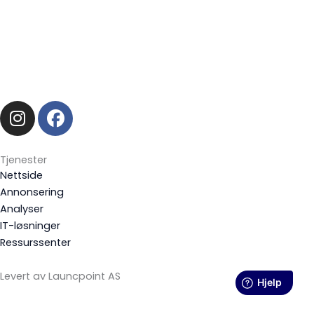
I
F
n
a
s
c
t
e
Tjenester
a
b
Nettside
g
o
Annonsering
Analyser
r
o
IT-løsninger
a
k
Ressurssenter
m
Levert av Launcpoint AS