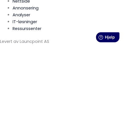
Nettside
Annonsering
Analyser
IT-løsninger
Ressurssenter
Levert av Launcpoint AS
🎯Få gratis veiledning – kun i en begrenset periode!
Usikker på hva du trenger? Nå tilbyr vi gratis veiledning og
oppstartsmøte – helt uforpliktende.
✅ Vi ringer deg og hjelper deg å finne riktig løsning
✅ Vi viser deg konkrete design som kan passe deg
✅ Du får en tydelig plan og fast pris – uten overraskelser
🕒 Tilbudet gjelder kun en kort periode – send inn nå for å
sikre deg gratis veiledning!