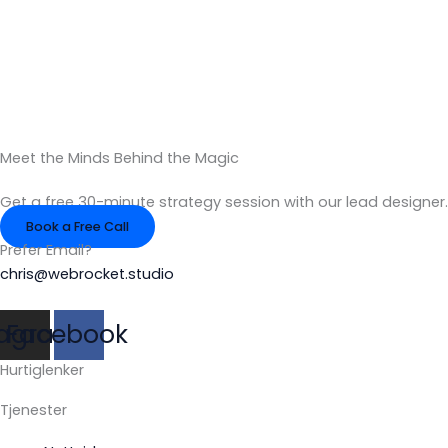
Meet the Minds Behind the Magic
Get a free 30-minute strategy session with our lead designer.
Book a Free Call
Prefer Email?
chris@webrocket.studio
tagram
Facebook
Hurtiglenker
Tjenester