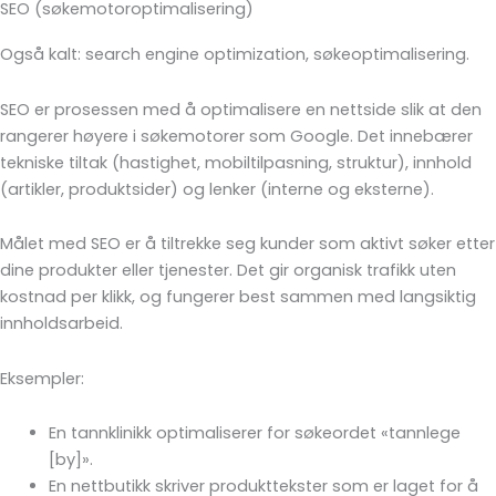
SEO (søkemotoroptimalisering)
Hopp
rett
Også kalt: search engine optimization, søkeoptimalisering.
til
innholdet
SEO er prosessen med å optimalisere en nettside slik at den
rangerer høyere i søkemotorer som Google. Det innebærer
tekniske tiltak (hastighet, mobiltilpasning, struktur), innhold
(artikler, produktsider) og lenker (interne og eksterne).
Målet med SEO er å tiltrekke seg kunder som aktivt søker etter
dine produkter eller tjenester. Det gir organisk trafikk uten
kostnad per klikk, og fungerer best sammen med langsiktig
innholdsarbeid.
Eksempler:
En tannklinikk optimaliserer for søkeordet «tannlege
[by]».
En nettbutikk skriver produkttekster som er laget for å