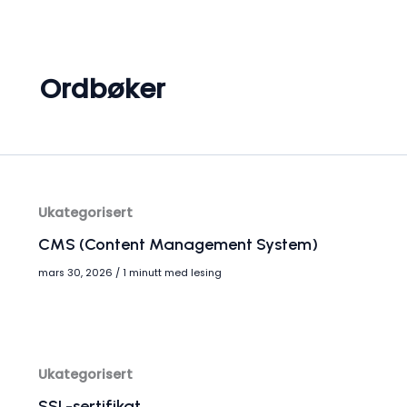
Hopp
rett
til
innholdet
Ordbøker
Ukategorisert
CMS (Content Management System)
mars 30, 2026
/
1 minutt med lesing
Ukategorisert
SSL-sertifikat