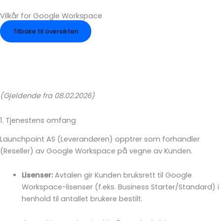
Hopp
Vilkår for Google Workspace
rett
til
Tilbake til oversikten
innholdet
(Gjeldende fra 08.02.2026)
1. Tjenestens omfang
Launchpoint AS (Leverandøren) opptrer som forhandler
(Reseller) av Google Workspace på vegne av Kunden.
Lisenser:
Avtalen gir Kunden bruksrett til Google
Workspace-lisenser (f.eks. Business Starter/Standard) i
henhold til antallet brukere bestilt.